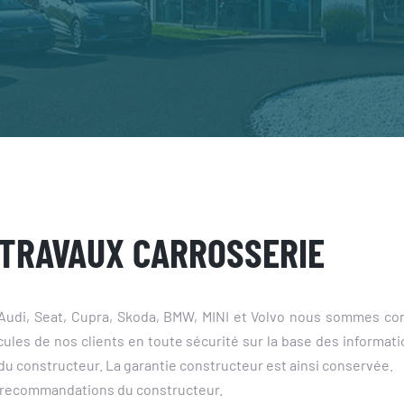
 TRAVAUX CARROSSERIE
Audi, Seat, Cupra, Skoda, BMW, MINI et Volvo nous sommes co
cules de nos clients en toute sécurité sur la base des inform
u constructeur. La garantie constructeur est ainsi conservée.
t recommandations du constructeur.