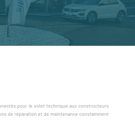
nnectés pour le volet technique aux constructeurs
ations de réparation et de maintenance constamment