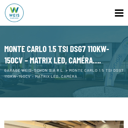
Skip
to
content
MONTE CARLO 1.5 TSI DSG7 110KW-
150CV – MATRIX LED, CAMÉRA….
GARAGE WEIS-SCHON S.À R.L.
>
MONTE CARLO 1.5 TSI DSG7
110KW-150CV – MATRIX LED, CAMÉRA….